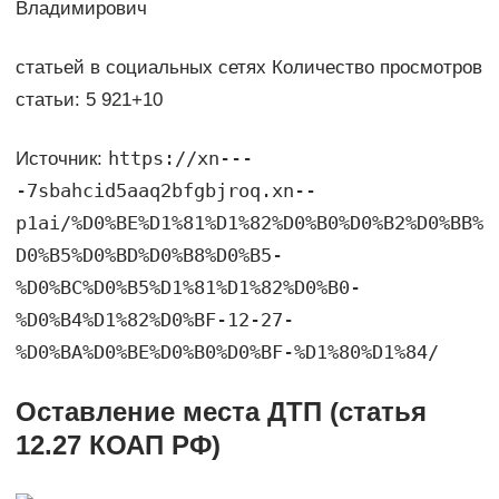
Владимирович
статьей в социальных сетях Количество просмотров
статьи: 5 921+10
https://xn---
Источник:
-7sbahcid5aaq2bfgbjroq.xn--
p1ai/%D0%BE%D1%81%D1%82%D0%B0%D0%B2%D0%BB%
D0%B5%D0%BD%D0%B8%D0%B5-
%D0%BC%D0%B5%D1%81%D1%82%D0%B0-
%D0%B4%D1%82%D0%BF-12-27-
%D0%BA%D0%BE%D0%B0%D0%BF-%D1%80%D1%84/
Оставление места ДТП (статья
12.27 КОАП РФ)