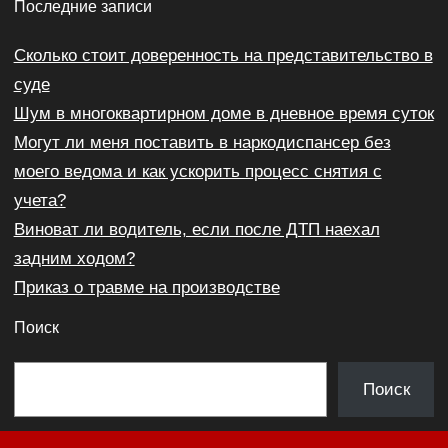
Последние записи
Сколько стоит доверенность на представительство в
суде
Шум в многоквартирном доме в дневное время суток
Могут ли меня поставить в наркодиспансер без
моего ведома и как ускорить процесс снятия с
учета?
Виноват ли водитель, если после ДТП наехал
задним ходом?
Приказ о травме на производстве
Поиск
П
Поиск
о
и