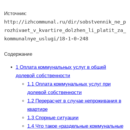
Источник:
http://izhcommunal.ru/dir/sobstvennik_ne_p
rozhivaet_v_kvartire_dolzhen_li_platit_za_
kommunalnye_uslugi/18-1-0-248
Содержание
1
Оплата коммунальных услуг в общей
долевой собственности
1.1
Оплата коммунальных услуг при
долевой собственности
1.2
Перерасчет в случае непроживания в
квартире
1.3
Спорные ситуации
1.4
Что такое «раздельные коммунальные