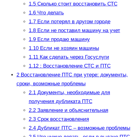
1.5
Сколько стоит восстановить СТС
1.6
Что делать
1.7
Если потерял в другом городе
1.8
Если не поставил машину на учет
1.9
Если продаю машину
1.10
Если не хозяин машины
1.11
Как сделать через Госуслуги
1.12
: Восстановление СТС и ПТС
2
Восстановление ПТС при утере: документы,
сроки, возможные проблемы
2.1
Документы, необходимые для
получения дубликата ПТС
2.2
Заявление и объяснительная
2.3
Срок восстановления
2.4
Дубликат ПТС – возможные проблемы
2.5
Что нужно делать, если в выдаче ПТС