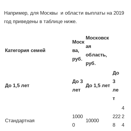
Например, для Москвы и области выплаты на 2019
год приведены в таблице ниже.
Московск
Моск
ая
Категория семей
ва,
область,
руб.
руб.
До
До 3
3
До 1,5 лет
До 1,5 лет
лет
ле
т
4
1000
222
2
Стандартная
10000
0
8
4