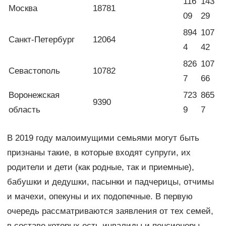
116
143
Москва
18781
09
29
894
107
Санкт-Петербург
12064
4
42
826
107
Севастополь
10782
7
66
Воронежская
723
865
9390
область
9
7
В 2019 году малоимущими семьями могут быть
признаны такие, в которые входят супруги, их
родители и дети (как родные, так и приемные),
бабушки и дедушки, пасынки и падчерицы, отчимы
и мачехи, опекуны и их подопечные. В первую
очередь рассматриваются заявления от тех семей,
в составе которых есть инвалиды и пенсионеры.