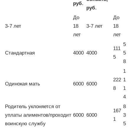
руб.
руб.
До
До
3-7 лет
18
3-7 лет
18
лет
лет
5
111
Стандартная
4000
4000
5
5
8
1
222
1
Одинокая мать
6000
6000
8
1
4
Родитель уклоняется от
8
167
уплаты алиментов/проходит
6000
6000
3
1
воинскую службу
5