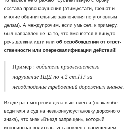
то ивовсе не отражают субъективную сторону
состава правонарушения (этим,кстати, грешат и
многие обви­нительные заключения по уголовным
делам). А междупрочим, если умысел, к примеру,
был направлен не на то, что вменяет­ся в вину,то
речь должна идти или
об освобождении от ответ­
ственности или опереквалификации действий!
Пример :
водитель привлекаетсяза
нарушение ПДД по ч.2 ст.115 за
несоблюдение требований дорожных знаков.
Входе рассмотрения дела выясняется (по жалобе
водителя в суд на незаконнуюустановку дорожного
знака), что знак «Въезд запрещен», который
игнорировалводитель, установлен с нарушением