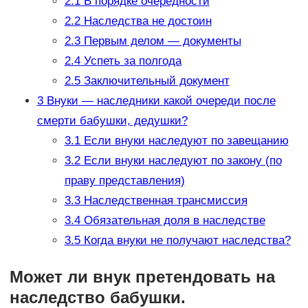
2.1
В порядке очерёдности
2.2
Наследства не достоин
2.3
Первым делом — документы
2.4
Успеть за полгода
2.5
Заключительный документ
3
Внуки — наследники какой очереди после
смерти бабушки, дедушки?
3.1
Если внуки наследуют по завещанию
3.2
Если внуки наследуют по закону (по
праву представления)
3.3
Наследственная трансмиссия
3.4
Обязательная доля в наследстве
3.5
Когда внуки не получают наследства?
Может ли внук претендовать на
наследство бабушки.