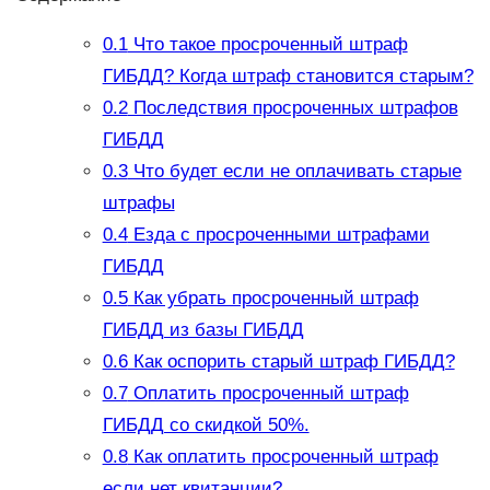
0.1
Что такое просроченный штраф
ГИБДД? Когда штраф становится старым?
0.2
Последствия просроченных штрафов
ГИБДД
0.3
Что будет если не оплачивать старые
штрафы
0.4
Езда с просроченными штрафами
ГИБДД
0.5
Как убрать просроченный штраф
ГИБДД из базы ГИБДД
0.6
Как оспорить старый штраф ГИБДД?
0.7
Оплатить просроченный штраф
ГИБДД со скидкой 50%.
0.8
Как оплатить просроченный штраф
если нет квитанции?