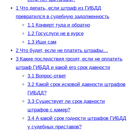
1
Что делать, если штраф из ГИБДД
превратился в судебную задолженность
1.1
Конверт туда и обратно
1.2
Госуслуги не в курсе
1.3
Ищи сам
2
Что будет, если не платить штрафы…
3
Какие последствия грозят, если не оплатить
штраф ГИБДД и какой его срок давности
3.1
Вопрос-ответ
3.2
Какой срок исковой давности штрафов
ГИБДД?
3.3
Существует ли срок давности
штрафов с камер?
3.4
А какой срок годности штрафов ГИБДД
у судебных приставов?