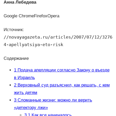
Анна Лебедева
Google ChromeFirefoxOpera
Источник:
//novayagazeta.ru/articles/2007/07/12/3276
4-apellyatsiya-eto-risk
Содержание
1
Подача апелляции согласно Закону о въезде
в Израиль
2
Верховный суд разъяснил, как решать, с кем
жить детям
3
Сломанные жизни: можно ли верить
«детектору лжи»
3.1
Как все начиналось