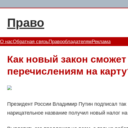
Перейти
к
Право
содержимому
О нас
Обратная связь
Правообладателям
Реклама
Как новый закон сможет
перечислениям на карту
Президент России Владимир Путин подписал так 
нарицательное название получил новый налог н