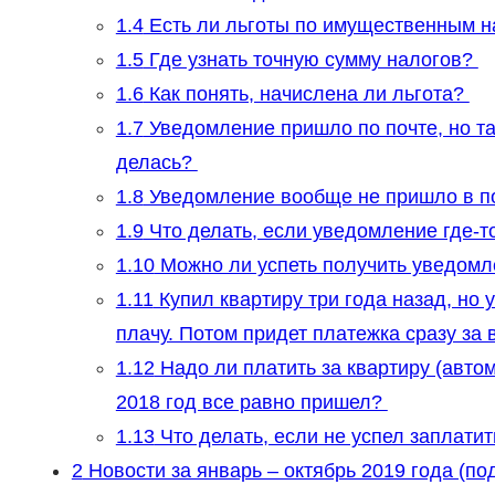
1.4
Есть ли льготы по имущественным 
1.5
Где узнать точную сумму налогов?
1.6
Как понять, начислена ли льгота?
1.7
Уведомление пришло по почте, но там
делась?
1.8
Уведомление вообще не пришло в по
1.9
Что делать, если уведомление где-т
1.10
Можно ли успеть получить уведомл
1.11
Купил квартиру три года назад, но 
плачу. Потом придет платежка сразу за
1.12
Надо ли платить за квартиру (автом
2018 год все равно пришел?
1.13
Что делать, если не успел заплати
2
Новости за январь – октябрь 2019 года (п