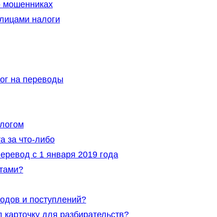
о мошенниках
лицами налоги
ог на переводы
алогом
а за что-либо
еревод с 1 января 2019 года
етами?
водов и поступлений?
л карточку для разбирательств?