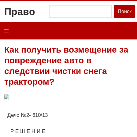
Перейти
Право
Поиск
Поиск
к
содержимому
Как получить возмещение за
повреждение авто в
следствии чистки снега
трактором?
Дело №2- 610/13
Р Е Ш Е Н И Е