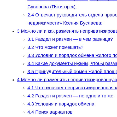
Суворова (Пятигорск):
2.4
Отвечает руководитель отдела прав
недвижимости» Ксения Буслаева:
3
Можно ли и как разменять неприватизиров
3.1
Раздел и размен — в чем разница?
3.2
Что может помешать?
3.3
Условия и порядок обмена жилого 
3.4
Какие документы нужны, чтобы разм
3.5
Принудительный обмен жилой площ
4
Можно ли разменять неприватизированную к
4.1
Что означает неприватизированная 
4.2
Раздел и размен — не одно и то же
4.3
Условия и порядок обмена
4.4
Поиск вариантов