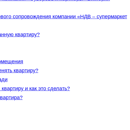
ового сопровождения компании «НДВ – супермаркет
анную квартиру?
помещения
енять квартиру?
ади
вартиру и как это сделать?
квартира?