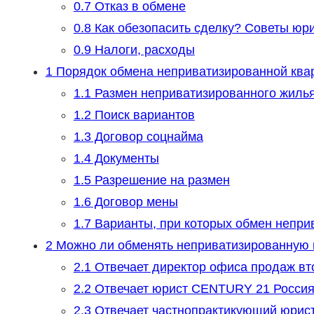
0.7
Отказ в обмене
0.8
Как обезопасить сделку? Советы юр
0.9
Налоги, расходы
1
Порядок обмена неприватизированной ква
1.1
Размен неприватизированного жилья
1.2
Поиск вариантов
1.3
Договор соцнайма
1.4
Документы
1.5
Разрешение на размен
1.6
Договор мены
1.7
Варианты, при которых обмен непри
2
Можно ли обменять неприватизированную 
2.1
Отвечает директор офиса продаж вт
2.2
Отвечает юрист CENTURY 21 Россия
2.3
Отвечает частнопрактикующий юрист