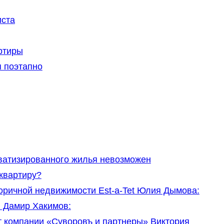
иста
ртиры
 поэтапно
ватизированного жилья невозможен
квартиру?
оричной недвижимости Est-a-Tet Юлия Дымова:
 Дамир Хакимов:
 компании «Суворовъ и партнеры» Виктория