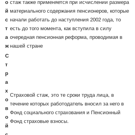
о
стаж также применяется при исчислении размера
й
материального содержания пенсионеров, которые
с
начали работать до наступления 2002 года, то
т
есть до того момента, как вступила в силу
а
очередная пенсионная реформа, проводимая в
ж
нашей стране
С
т
р
а
х
Страховой стаж, это те сроки труда лица, в
о
течение которых работодатель вносил за него в
в
Фонд социального страхования и Пенсионный
о
Фонд страховые взносы.
й
с