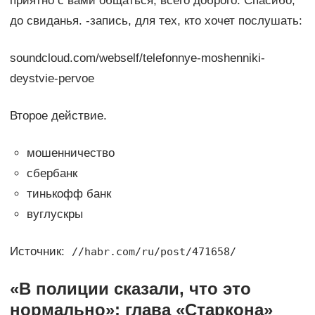
приятно с вами общаться, всего доброго. Спасибо,
до свиданья. -запись, для тех, кто хочет послушать:
soundcloud.com/webself/telefonnye-moshenniki-
deystvie-pervoe
Второе действие.
мошенничество
сбербанк
тинькофф банк
вуглускры
Источник:
//habr.com/ru/post/471658/
«В полиции сказали, что это
нормально»: глава «Старкона»