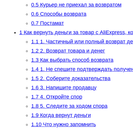
0.5
Курьер не приехал за возвратом
0.6
Способы возврата
0.7
Постамат
1
Как вернуть деньги за товар с AliExpress, 
1.1
1. Частичный или полный возврат де
1.2
2. Возврат товара и денег
1.3
Как выбрать способ возврата
1.4
1. Не спешите подтверждать получе
1.5
2. Соберите доказательства
1.6
3. Напишите продавцу
1.7
4. Откройте спор
1.8
5. Следите за ходом спора
1.9
Когда вернут деньги
1.10
Что нужно запомнить