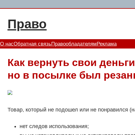
Перейти
к
Право
содержимому
О нас
Обратная связь
Правообладателям
Реклама
Как вернуть свои деньги
но в посылке был резан
Товар, который не подошел или не понравился (н
нет следов использования;