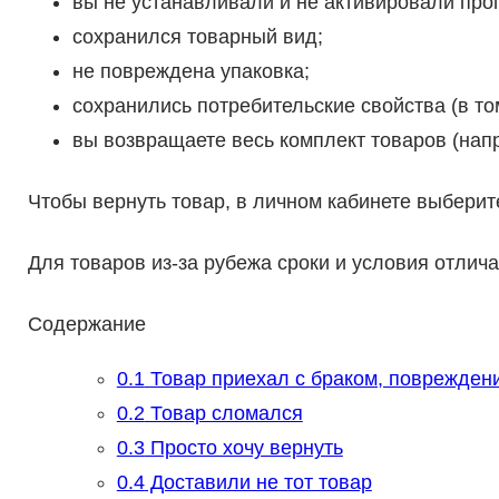
вы не устанавливали и не активировали про
сохранился товарный вид;
не повреждена упаковка;
сохранились потребительские свойства (в том
вы возвращаете весь комплект товаров (напр
Чтобы вернуть товар, в личном кабинете выберит
Для товаров из-за рубежа сроки и условия отлич
Содержание
0.1
Товар приехал с браком, повреждени
0.2
Товар сломался
0.3
Просто хочу вернуть
0.4
Доставили не тот товар