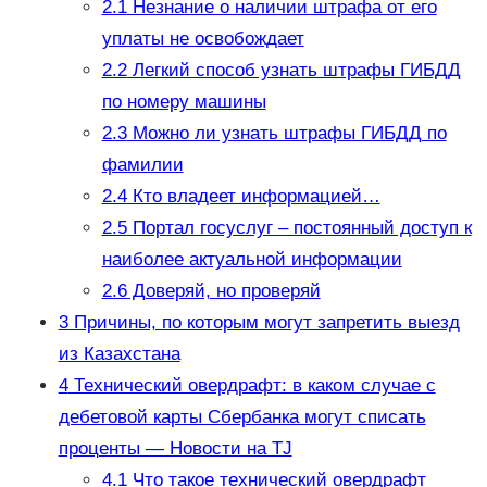
2.1
Незнание о наличии штрафа от его
уплаты не освобождает
2.2
Легкий способ узнать штрафы ГИБДД
по номеру машины
2.3
Можно ли узнать штрафы ГИБДД по
фамилии
2.4
Кто владеет информацией…
2.5
Портал госуслуг – постоянный доступ к
наиболее актуальной информации
2.6
Доверяй, но проверяй
3
Причины, по которым могут запретить выезд
из Казахстана
4
Технический овердрафт: в каком случае с
дебетовой карты Сбербанка могут списать
проценты — Новости на TJ
4.1
Что такое технический овердрафт