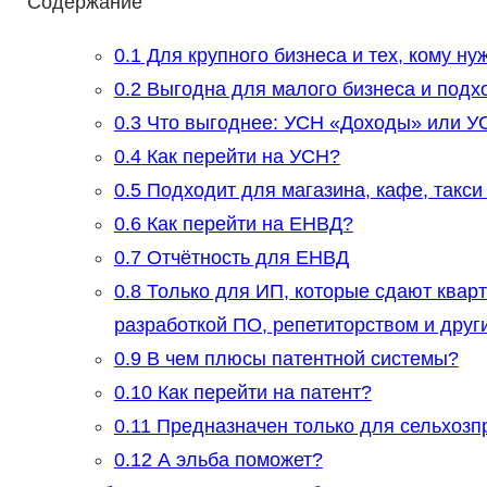
Содержание
0.1
Для крупного бизнеса и тех, кому н
0.2
Выгодна для малого бизнеса и подхо
0.3
Что выгоднее: УСН «Доходы» или У
0.4
Как перейти на УСН?
0.5
Подходит для магазина, кафе, такси 
0.6
Как перейти на ЕНВД?
0.7
Отчётность для ЕНВД
0.8
Только для ИП, которые сдают кварт
разработкой ПО, репетиторством и друг
0.9
В чем плюсы патентной системы?
0.10
Как перейти на патент?
0.11
Предназначен только для сельхозп
0.12
А эльба поможет?