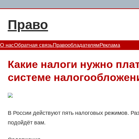
Перейти
к
Право
содержимому
О нас
Обратная связь
Правообладателям
Реклама
Какие налоги нужно пла
системе налогообложен
В России действуют пять налоговых режимов. Раз
подойдёт вам.