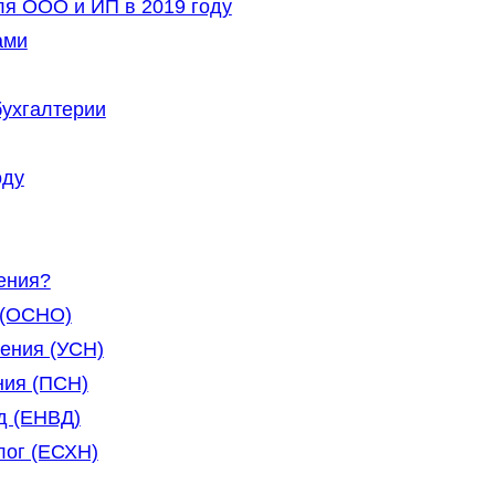
я ООО и ИП в 2019 году
ами
ухгалтерии
оду
ения?
 (ОСНО)
ения (УСН)
ния (ПСН)
д (ЕНВД)
лог (ЕСХН)