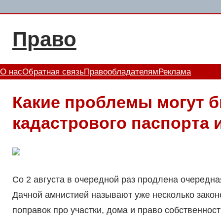
Перейти
к
Право
содержимому
О нас
Обратная связь
Правообладателям
Реклама
Какие проблемы могут б
кадастрового паспорта 
Со 2 августа в очередной раз продлена очередная
Дачной амнистией называют уже несколько законо
поправок про участки, дома и право собственнос