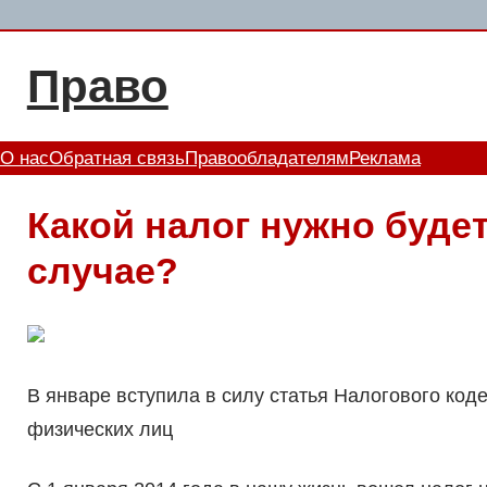
Перейти
к
Право
содержимому
О нас
Обратная связь
Правообладателям
Реклама
Какой налог нужно буде
случае?
В январе вступила в силу статья Налогового код
физических лиц