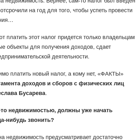
на недвижимость. Вернее, сам-то налог был введен
отсрочили на год для того, чтобы успеть провести
ения…
т платить этот налог придется только владельцам
ые объекты для получения доходов, сдает
редпринимательской деятельности.
димо платить новый налог, а кому нет, «ФАКТЫ»
тамента доходов и сборов с физических лиц
еслава Бусарева
.
-то недвижимостью, должны уже начать
да-нибудь звонить?
 на недвижимость предусматривает достаточно