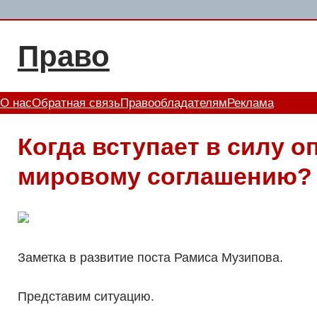
Перейти
к
Право
содержимому
О нас
Обратная связь
Правообладателям
Реклама
Когда вступает в силу о
мировому соглашению?
Заметка в развитие поста Рамиса Музипова.
Представим ситуацию.