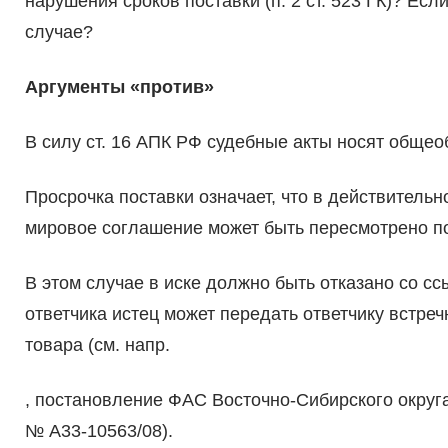
нарушения сроков поставки (п. 2 ст. 523 ГК)? Есл
случае?
Аргументы «против»
В силу ст. 16 АПК РФ судебные акты носят общео
Просрочка поставки означает, что в действительн
мировое соглашение может быть пересмотрено п
В этом случае в иске должно быть отказано со сс
ответчика истец может передать ответчику встре
товара (см. напр.
, постановление ФАС Восточно-Сибирского округа
№ А33-10563/08).