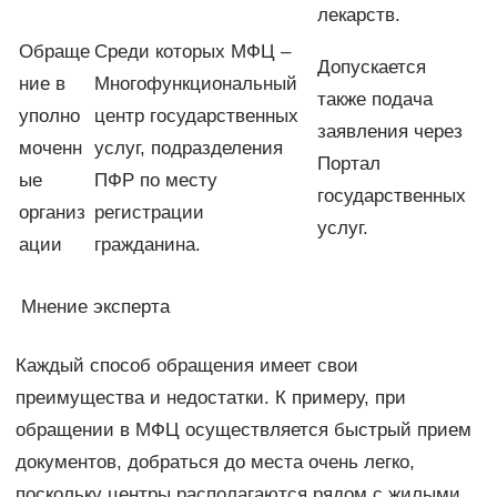
лекарств.
Обраще
Среди которых МФЦ –
Допускается
ние в
Многофункциональный
также подача
уполно
центр государственных
заявления через
моченн
услуг, подразделения
Портал
ые
ПФР по месту
государственных
организ
регистрации
услуг.
ации
гражданина.
Мнение эксперта
Каждый способ обращения имеет свои
преимущества и недостатки. К примеру, при
обращении в МФЦ осуществляется быстрый прием
документов, добраться до места очень легко,
поскольку центры располагаются рядом с жилыми