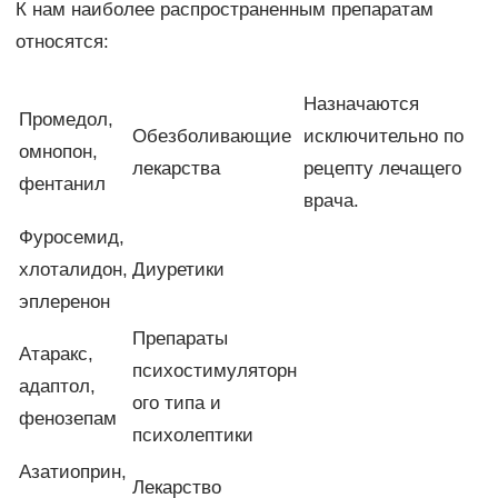
К нам наиболее распространенным препаратам
относятся:
Назначаются
Промедол,
Обезболивающие
исключительно по
омнопон,
лекарства
рецепту лечащего
фентанил
врача.
Фуросемид,
хлоталидон,
Диуретики
эплеренон
Препараты
Атаракс,
психостимуляторн
адаптол,
ого типа и
фенозепам
психолептики
Азатиоприн,
Лекарство