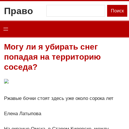
Перейти
Право
Поиск
Поиск
к
содержимому
Могу ли я убирать снег
попадая на территорию
соседа?
Ржавые бочки стоят здесь уже около сорока лет
Елена Латыпова
На окраине Омска, в Старом Кировске, между