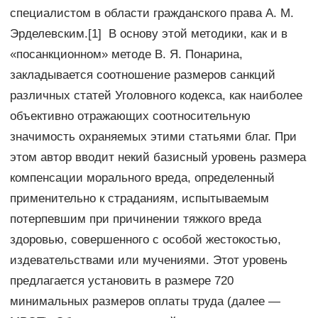
специалистом в области гражданского права А. М.
Эрделевским.[1] В основу этой методики, как и в
«посанкционном» мето­де В. Я. Понарина,
закладывается соотношение размеров санкций
различных статей Уголовного кодекса, как наиболее
объективно от­ражающих соотносительную
значимость охраняемых этими статья­ми благ. При
этом автор вводит некий базисный уровень размера
компенсации морального вреда, определенный
применительно к страданиям, испытываемым
потерпевшим при причинении тяжкого вреда
здоровью, совершенного с особой жестокостью,
издевательст­вами или мучениями. Этот уровень
предлагается установить в раз­мере 720
минимальных размеров оплаты труда (далее —