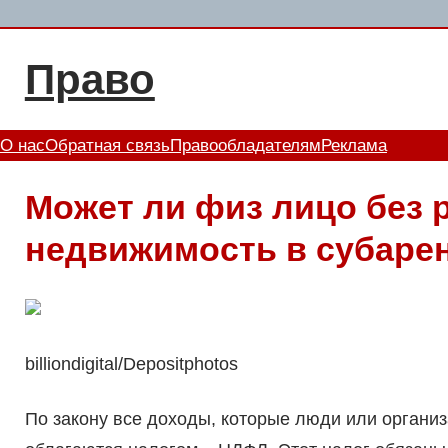
Перейти
к
Право
содержимому
О нас
Обратная связь
Правообладателям
Реклама
Может ли физ лицо без 
недвижимость в субаре
billiondigital/Depositphotos
По закону все доходы, которые люди или организ