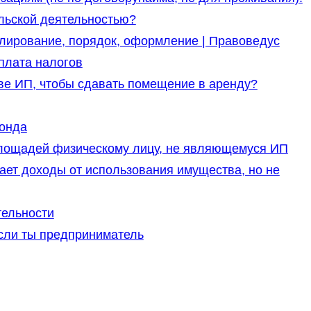
льской деятельностью?
лирование, порядок, оформление | Правоведус
плата налогов
ве ИП, чтобы сдавать помещение в аренду?
онда
площадей физическому лицу, не являющемуся ИП
ает доходы от использования имущества, но не
тельности
если ты предприниматель