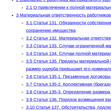
2.1
О привлечении к полной материальн
3
Материальная ответственность работников
3.1
Статья 131. Обязанности собственни
сохранению имущества
3.2
Статья 132. Материальная ответстве
3.3
Статья 133. Случаи ограниченной ма
3.4
Статья 134. Случаи полной материал
3.5
Статья 135. Пределы материальной о
размер ущерба превышает его номинал
3.6
Статья 135-1. Письменные договоры
3.7
Статья 135-2. Коллективная (бригад
3.8
Статья 135-3. Определение размера
3.9
Статья 136. Порядок возмещения вр
3.10
Статья 137. Обстоятельства, подл