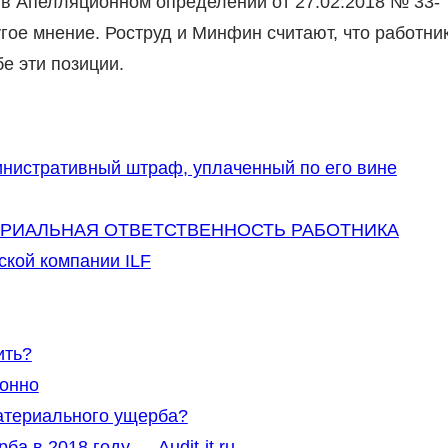
 в Апелляционном определении от 27.02.2018 № 33-
угое мнение. Роструд и Минфин считают, что работни
е эти позиции.
нистративный штраф, уплаченный по его вине
 МАТЕРИАЛЬНАЯ ОТВЕТСТВЕННОСТЬ РАБОТНИКА
ской компании ILF
ить?
конно
атериального ущерба?
а в 2018 году — Audit-it.ru