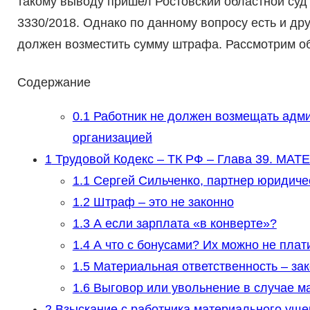
такому выводу пришел Ростовский областной суд
3330/2018. Однако по данному вопросу есть и др
должен возместить сумму штрафа. Рассмотрим об
Содержание
0.1
Работник не должен возмещать адми
организацией
1
Трудовой Кодекс – ТК РФ – Глава 39.
1.1
Сергей Сильченко, партнер юридиче
1.2
Штраф – это не законно
1.3
А если зарплата «в конверте»?
1.4
А что с бонусами? Их можно не плат
1.5
Материальная ответственность – за
1.6
Выговор или увольнение в случае м
2
Взыскание с работника материального ущерб