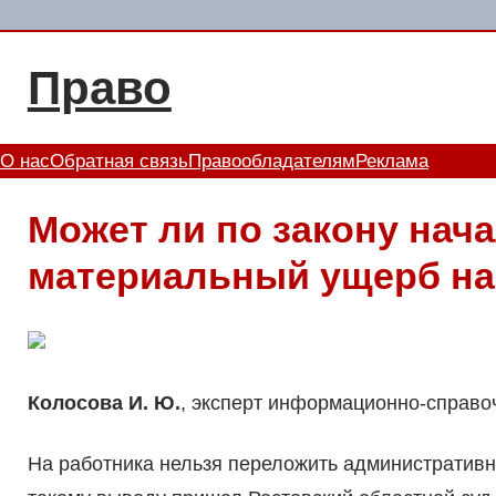
Перейти
к
Право
содержимому
О нас
Обратная связь
Правообладателям
Реклама
Может ли по закону нач
материальный ущерб на
Колосова И. Ю.
, эксперт информационно-справ
На работника нельзя переложить административн