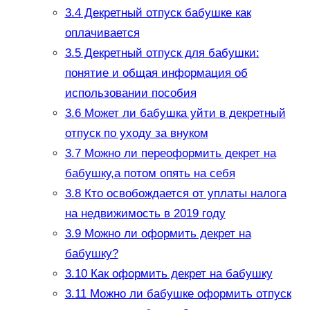
3.4
Декретный отпуск бабушке как
оплачивается
3.5
Декретный отпуск для бабушки:
понятие и общая информация об
использовании пособия
3.6
Может ли бабушка уйти в декретный
отпуск по уходу за внуком
3.7
Можно ли переоформить декрет на
бабушку,а потом опять на себя
3.8
Кто освобождается от уплаты налога
на недвижимость в 2019 году
3.9
Можно ли оформить декрет на
бабушку?
3.10
Как оформить декрет на бабушку
3.11
Можно ли бабушке оформить отпуск