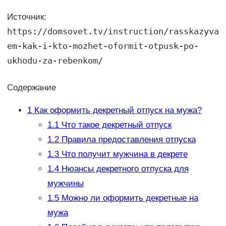
Источник:
https://domsovet.tv/instruction/rasskazyva
em-kak-i-kto-mozhet-oformit-otpusk-po-
ukhodu-za-rebenkom/
Содержание
1
Как оформить декретный отпуск на мужа?
1.1
Что такое декретный отпуск
1.2
Правила предоставления отпуска
1.3
Что получит мужчина в декрете
1.4
Нюансы декретного отпуска для
мужчины
1.5
Можно ли оформить декретные на
мужа