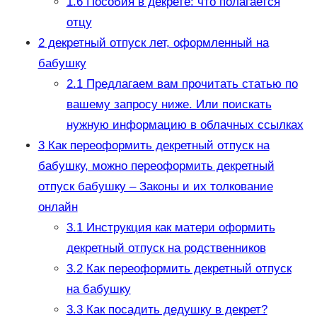
1.6
Пособия в декрете: что полагается
отцу
2
декретный отпуск лет, оформленный на
бабушку
2.1
Предлагаем вам прочитать статью по
вашему запросу ниже. Или поискать
нужную информацию в облачных ссылках
3
Как переоформить декретный отпуск на
бабушку, можно переоформить декретный
отпуск бабушку – Законы и их толкование
онлайн
3.1
Инструкция как матери оформить
декретный отпуск на родственников
3.2
Как переоформить декретный отпуск
на бабушку
3.3
Как посадить дедушку в декрет?