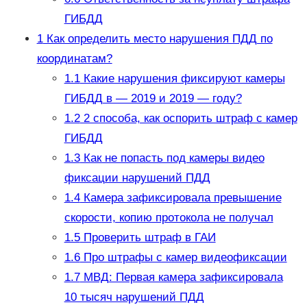
ГИБДД
1
Как определить место нарушения ПДД по
координатам?
1.1
Какие нарушения фиксируют камеры
ГИБДД в — 2019 и 2019 — году?
1.2
2 способа, как оспорить штраф с камер
ГИБДД
1.3
Как не попасть под камеры видео
фиксации нарушений ПДД
1.4
Камера зафиксировала превышение
скорости, копию протокола не получал
1.5
Проверить штраф в ГАИ
1.6
Про штрафы с камер видеофиксации
1.7
МВД: Первая камера зафиксировала
10 тысяч нарушений ПДД