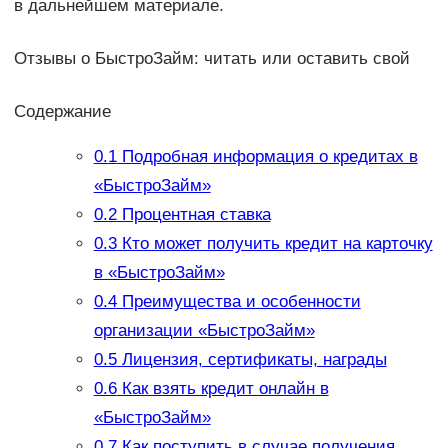
в дальнейшем материале.
Отзывы о БыстроЗайм: читать или оставить свой
Содержание
0.1
Подробная информация о кредитах в
«БыстроЗайм»
0.2
Процентная ставка
0.3
Кто может получить кредит на карточку
в «БыстроЗайм»
0.4
Преимущества и особенности
организации «БыстроЗайм»
0.5
Лицензия, сертификаты, награды
0.6
Как взять кредит онлайн в
«БыстроЗайм»
0.7
Как поступить в случае получения