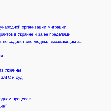
дународной организации миграции
антов в Украине и за её пределами
кт по содействию людям, выезжающим за
ия
из Украины
 ЗАГС и суд
водном процессе
ане?