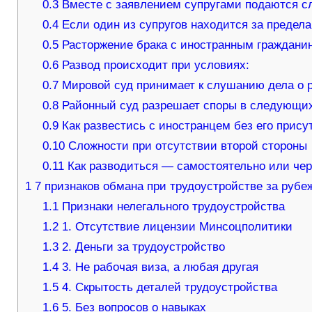
0.3
Вместе с заявлением супругами подаются 
0.4
Если один из супругов находится за предел
0.5
Расторжение брака с иностранным гражданин
0.6
Развод происходит при условиях:
0.7
Мировой суд принимает к слушанию дела о р
0.8
Районный суд разрешает споры в следующих
0.9
Как развестись с иностранцем без его прису
0.10
Сложности при отсутствии второй стороны
0.11
Как разводиться — самостоятельно или че
1
7 признаков обмана при трудоустройстве за рубе
1.1
Признаки нелегального трудоустройства
1.2
1. Отсутствие лицензии Минсоцполитики
1.3
2. Деньги за трудоустройство
1.4
3. Не рабочая виза, а любая другая
1.5
4. Скрытость деталей трудоустройства
1.6
5. Без вопросов о навыках