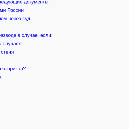
следующие документы:
ами России
ом через суд
азводе в случае, если:
 случаях:
тствия
рез юриста?
ж