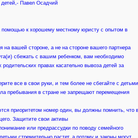
 детей,- Павел Осадчий
а помощью к хорошему местному юристу с опытом в
я на вашей стороне, а не на стороне вашего партнера
уга(и) сбежать с вашим ребенком, вам необходимо
одительских правах касательно вывоза детей за
ерите все в свои руки, и тем более не сбегайте с детьм
ила пребывания в стране не запрещают перемещения
ются приоритетом номер один, вы должны помнить, что 
щего. Защитите свои активы
 понимание или предрассудки по поводу семейного
детьми стремительно растет, а потому и законы могут