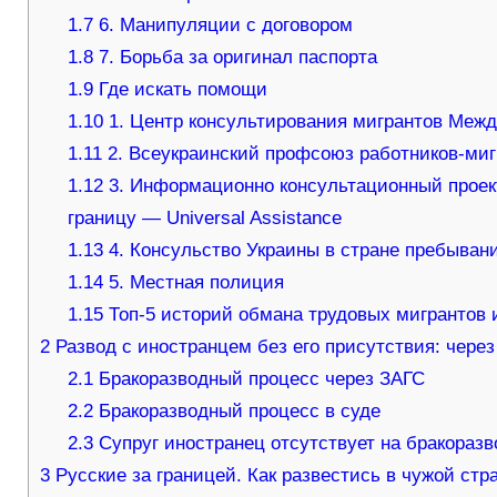
1.7
6. Манипуляции с договором
1.8
7. Борьба за оригинал паспорта
1.9
Где искать помощи
1.10
1. Центр консультирования мигрантов Меж
1.11
2. Всеукраинский профсоюз работников-мигр
1.12
3. Информационно консультационный прое
границу — Universal Assistance
1.13
4. Консульство Украины в стране пребыван
1.14
5. Местная полиция
1.15
Топ-5 историй обмана трудовых мигрантов 
2
Развод с иностранцем без его присутствия: через
2.1
Бракоразводный процесс через ЗАГС
2.2
Бракоразводный процесс в суде
2.3
Супруг иностранец отсутствует на бракораз
3
Русские за границей. Как развестись в чужой стр