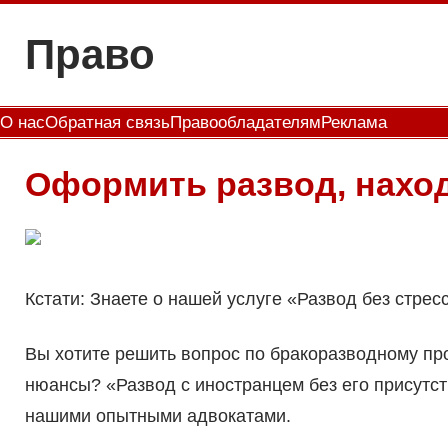
Перейти
Право
к
содержимому
О нас
Обратная связь
Правообладателям
Реклама
Оформить развод, наход
Кстати: Знаете о нашей услуге «Развод без стре
Вы хотите решить вопрос по бракоразводному пр
нюансы? «Развод с иностранцем без его присутст
нашими опытными адвокатами.