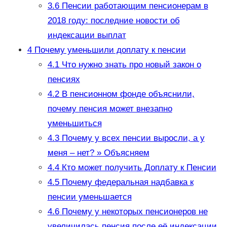
3.6
Пенсии работающим пенсионерам в
2018 году: последние новости об
индексации выплат
4
Почему уменьшили доплату к пенсии
4.1
Что нужно знать про новый закон о
пенсиях
4.2
В пенсионном фонде объяснили,
почему пенсия может внезапно
уменьшиться
4.3
Почему у всех пенсии выросли, а у
меня – нет? » Объясняем
4.4
Кто может получить Доплату к Пенсии
4.5
Почему федеральная надбавка к
пенсии уменьшается
4.6
Почему у некоторых пенсионеров не
увеличилась пенсия после её индексации