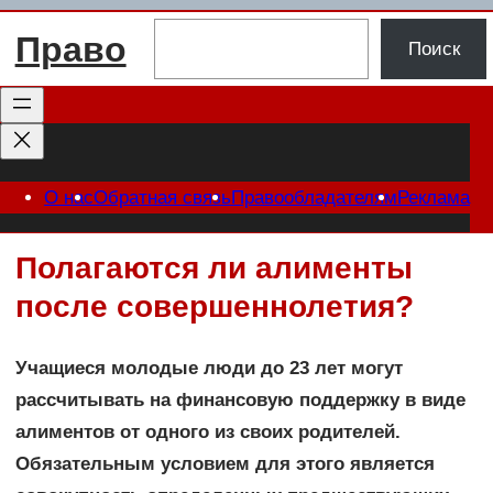
Перейти
Поиск
Право
к
Поиск
содержимому
О нас
Обратная связь
Правообладателям
Реклама
Полагаются ли алименты
после совершеннолетия?
Учащиеся молодые люди до 23 лет могут
рассчитывать на финансовую поддержку в виде
алиментов от одного из своих родителей.
Обязательным условием для этого является