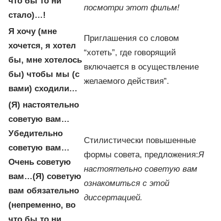
что бы то ни
посмотри этот фильм!
стало)…!
Я хочу (мне
Приглашения со словом
хочется, я хотел
“хотеть”, где говорящий
бы, мне хотелось
включается в осуществление
бы) чтобы мы (с
желаемого действия”.
вами) сходили…
(Я) настоятельно
советую вам…
Убедительно
Стилистически повышенные
советую вам…
формы совета, предложения:
Я
Очень советую
настоятельно советую вам
вам…
(Я) советую
ознакомиться с этой
вам обязательно
диссертацией.
(непременно, во
что бы то ни