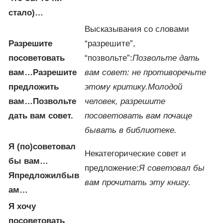
стало)…
Высказывания со словами
Разрешите
“разрешите”,
посоветовать
“позвольте”:
Позвольте дать
вам…
Разрешите
вам совет: не противоречьте
предложить
этому критику.
Молодой
вам…
Позвольте
человек, разрешите
дать вам совет.
посоветовать вам почаще
бывать в библиотеке.
Я (по)советовал
Некатегорические совет и
бы вам…
предложение:
Я советовал бы
Я
предложил
бы
в
вам прочитать эту книгу.
ам
…
Я хочу
посоветовать