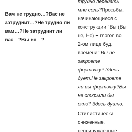
трудно передать
мне соль?
Просьбы,
Вам не трудно…?
Вас не
начинающиеся с
затруднит…?
Не трудно ли
конструкции “Вы (Вы
вам…?
Hе затруднит ли
не, Не) + глагол во
вас…?
Вы не…?
2-ом лице буд.
времени”:
Вы не
закроете
форточку? Здесь
дует.
Hе закроете
ли вы форточку?
Вы
не открыли бы
окно? Здесь душно.
Стилистически
сниженные,
непринужденные