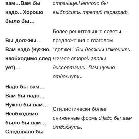
вам…
Вам бы
странице.
Неплохо бы
надо…
Хорошо
выбросить третий параграф.
было бы…
Более решительные советы –
Вы должны…
предложения с глаголом
Вам надо (нужно,
“должен”:
Вы должны изменить
необходимо,
след
начало второй главы
ует)…
диссертации.
Вам нужно
отдохнуть.
Надо бы вам…
Вам бы надо…
Нужно бы вам…
Стилистически более
Необходимо
сниженные формы:
Надо бы вам
было бы вам…
отдохнуть.
Следовало бы