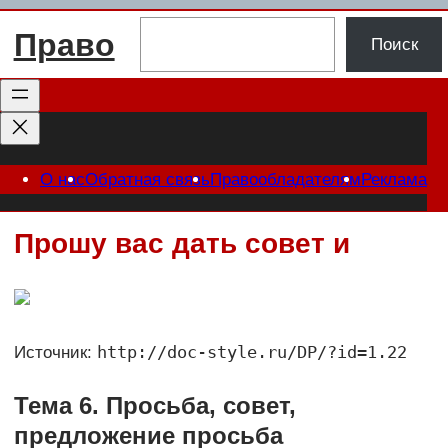
Перейти
Поиск
Право
к
Поиск
содержимому
О нас
Обратная связь
Правообладателям
Реклама
Прошу вас дать совет и
http://doc-style.ru/DP/?id=1.22
Источник:
Тема 6. Просьба, совет,
предложение просьба