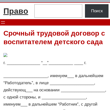
Перейти
Поиск
Право
к
Поиск
содержимому
Срочный трудовой договор с
воспитателем детского сада
г. _______________ “__”___________ ____ г.
____________________, именуем___ в дальнейшем
“Работодатель”, в лице ____________________,
действующ___ на основании ____________________,
с одной стороны, и ____________________,
именуем___ в дальнейшем “Работник”, с другой