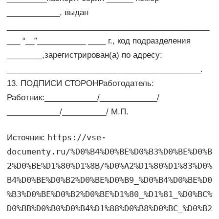
____________, выдан
______________________________________________
___ “__”___________ ____ г., код подразделения
________,зарегистрирован(а) по адресу:
____________________________________________.
13. ПОДПИСИ СТОРОНРаботодатель:
Работник:____________/_____________/
____________/__________/ М.П.
https://vse-
Источник:
documenty.ru/%D0%B4%D0%BE%D0%B3%D0%BE%D0%B
2%D0%BE%D1%80%D1%8B/%D0%A2%D1%80%D1%83%D0%
B4%D0%BE%D0%B2%D0%BE%D0%B9_%D0%B4%D0%BE%D0
%B3%D0%BE%D0%B2%D0%BE%D1%80_%D1%81_%D0%BC%
D0%BB%D0%B0%D0%B4%D1%88%D0%B8%D0%BC_%D0%B2