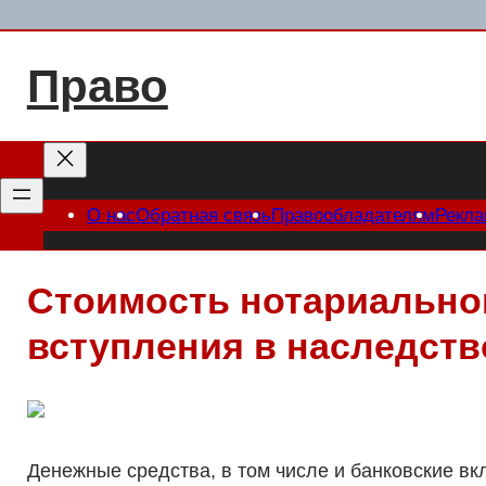
Перейти
к
Право
содержимому
О нас
Обратная связь
Правообладателям
Рекл
Стоимость нотариально
вступления в наследств
Денежные средства, в том числе и банковские вк