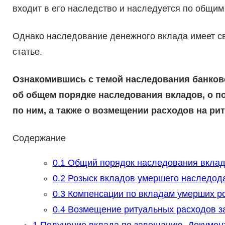
входит в его наследство и наследуется по общим
Однако наследование денежного вклада имеет св
статье.
Ознакомившись с темой наследования банковс
об общем порядке наследования вкладов, о п
по ним, а также о возмещении расходов на ри
Содержание
0.1
Общий порядок наследования вкла
0.2
Розыск вкладов умершего наследод
0.3
Компенсации по вкладам умерших р
0.4
Возмещение ритуальных расходов за