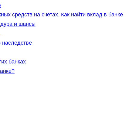
ю
ых средств на счетах. Как найти вклад в банке
едура и шансы
в
о наследстве
гих банках
анке?