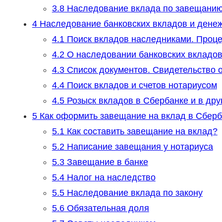
3.8
Наследование вклада по завещани
4
Наследование банковских вкладов и денежн
4.1
Поиск вкладов наследниками. Проц
4.2
О наследовании банковских вкладо
4.3
Список документов. Свидетельство 
4.4
Поиск вкладов и счетов нотариусом
4.5
Розыск вкладов в Сбербанке и в дру
5
Как оформить завещание на вклад в Сберб
5.1
Как составить завещание на вклад?
5.2
Написание завещания у нотариуса
5.3
Завещание в банке
5.4
Налог на наследство
5.5
Наследование вклада по закону
5.6
Обязательная доля