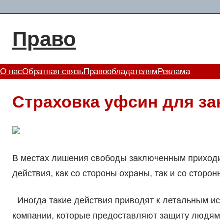
Перейти
к
Право
содержимому
О нас
Обратная связь
Правообладателям
Реклама
Страховка уфсин для з
В местах лишения свободы заключенным приходи
действия, как со стороны охраны, так и со сторо
Иногда такие действия приводят к летальным ис
компании, которые предоставляют защиту людям