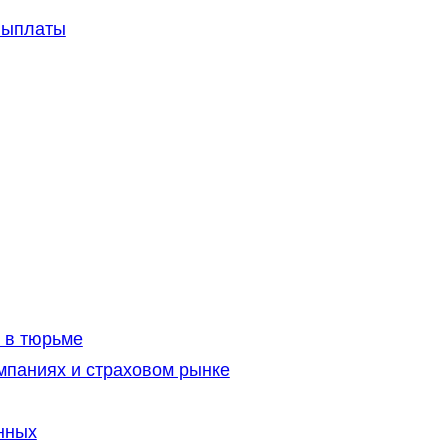
выплаты
 в тюрьме
мпаниях и страховом рынке
нных