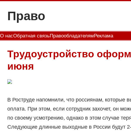
Перейти
Право
к
содержимому
О нас
Обратная связь
Правообладателям
Реклама
Трудоустройство оформи
июня
В Роструде напомнили, что россиянам, которые в
оплата. При этом, если сотрудник захочет, он мо
по своему усмотрению, однако в этом случае тер
Следующие длинные выходные в России будут 2—