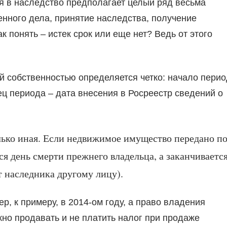
ия в наследство предполагает целый ряд весьма
нного дела, принятие наследства, получение
к понять – истек срок или еще нет? Ведь от этого
 собственностью определяется четко: начало перио
ец периода – дата внесения в Росреестр сведений о
лько иная. Если недвижимое имущество передано п
ся день смерти прежнего владельца, а заканчиваетс
т наследника другому лицу).
, к примеру, в 2014-ом году, а право владения
но продавать и не платить налог при продаже