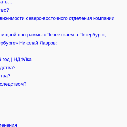
знать…
тво?
движимости северо-восточного отделения компании
лищной программы «Переезжаем в Петербург»,
рбурге» Николай Лавров:
 год | НДФЛка
едства?
ства?
аследством?
менения