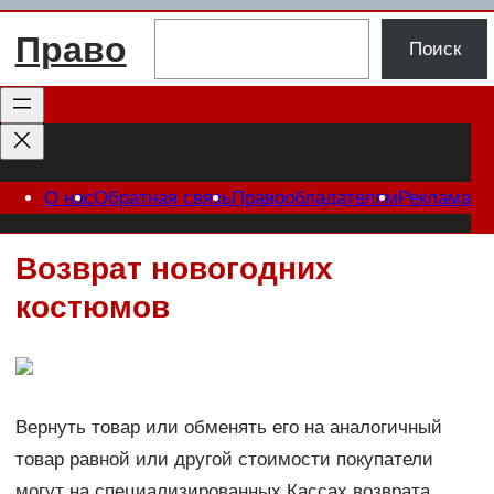
Перейти
Поиск
Право
к
Поиск
содержимому
О нас
Обратная связь
Правообладателям
Реклама
Возврат новогодних
костюмов
Вернуть товар или обменять его на аналогичный
товар равной или другой стоимости покупатели
могут на специализированных Кассах возврата,